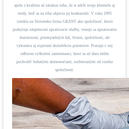
spolu s kvalitou sú zárukou toho, že si udrží svoju klientelu aj
vtedy, keď sa na trhu objavia jej konkurenti. V roku 1995
vznikla na Slovensku firma GRANT ako spoločnosť, ktorá
poskytuje záujemcom upratovacie služby, venuje sa upratovaniu
domácností, priemyselných hál, firiem, spoločností, ale
vykonáva aj expresnú dezinfekciu priestorov. Pracujú v nej
odborne vyškolení zamestnanci, ktorí sa už dnes môžu
pochváliť bohatými skúsenosťami, zozbieranými od vzniku
spoločnosti.