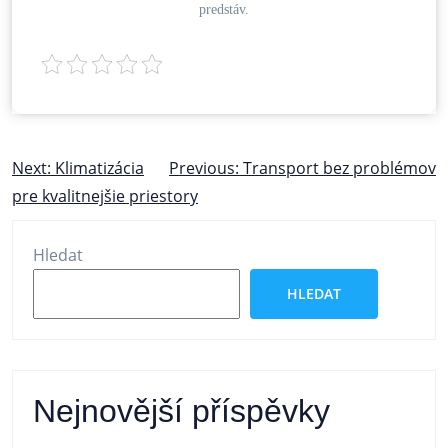
predstáv.
Navigace
Next:
Klimatizácia
Previous:
Transport bez problémov
pre kvalitnejšie priestory
pro
příspěvek
Hledat
HLEDAT
Nejnovější příspěvky