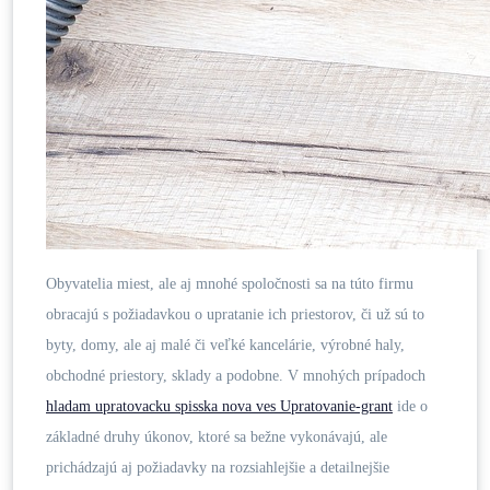
Obyvatelia miest, ale aj mnohé spoločnosti sa na túto firmu
obracajú s požiadavkou o upratanie ich priestorov, či už sú to
byty, domy, ale aj malé či veľké kancelárie, výrobné haly,
obchodné priestory, sklady a podobne. V mnohých prípadoch
hladam upratovacku spisska nova ves Upratovanie-grant
ide o
základné druhy úkonov, ktoré sa bežne vykonávajú, ale
prichádzajú aj požiadavky na rozsiahlejšie a detailnejšie