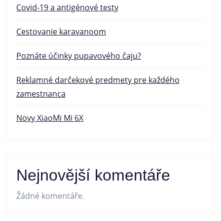
Covid-19 a antigénové testy
Cestovanie karavanoom
Poznáte účinky pupavového čaju?
Reklamné darčekové predmety pre každého
zamestnanca
Novy XiaoMi Mi 6X
Nejnovější komentáře
Žádné komentáře.