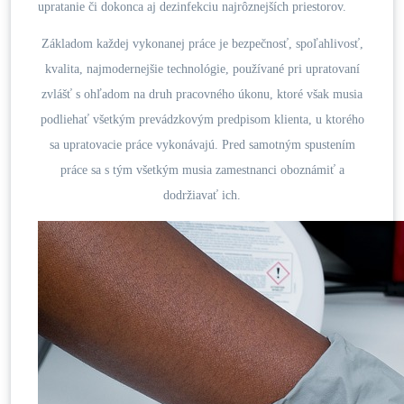
upratanie či dokonca aj dezinfekciu najrôznejších priestorov.
Základom každej vykonanej práce je bezpečnosť, spoľahlivosť,
kvalita, najmodernejšie technológie, používané pri upratovaní
zvlášť s ohľadom na druh pracovného úkonu, ktoré však musia
podliehať všetkým prevádzkovým predpisom klienta, u ktorého
sa upratovacie práce vykonávajú. Pred samotným spustením
práce sa s tým všetkým musia zamestnanci oboznámiť a
dodržiavať ich.