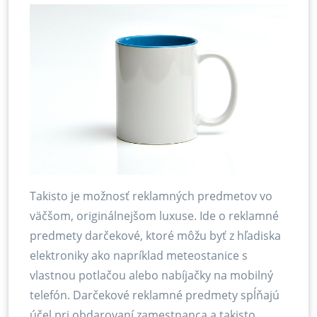
Takisto je možnosť reklamných predmetov vo
väčšom, originálnejšom luxuse. Ide o reklamné
predmety darčekové, ktoré môžu byť z hľadiska
elektroniky ako napríklad meteostanice s
vlastnou potlačou alebo nabíjačky na mobilný
telefón. Darčekové reklamné predmety spĺňajú
účel pri obdarovaní zamestnanca a takisto