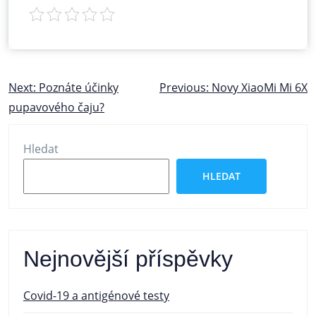
Navigace
Next:
Poznáte účinky
Previous:
Novy XiaoMi Mi 6X
pupavového čaju?
pro
příspěvek
Hledat
HLEDAT
Nejnovější příspěvky
Covid-19 a antigénové testy