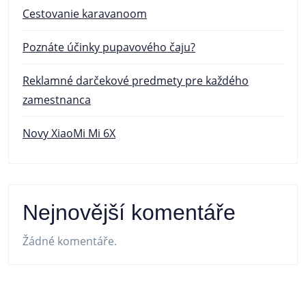
Cestovanie karavanoom
Poznáte účinky pupavového čaju?
Reklamné darčekové predmety pre každého
zamestnanca
Novy XiaoMi Mi 6X
Nejnovější komentáře
Žádné komentáře.