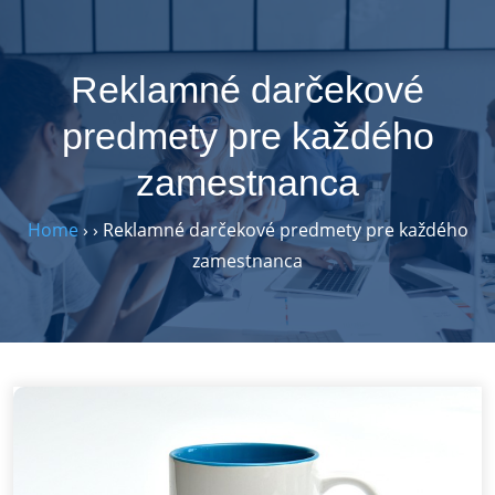
Skip
to
content
Reklamné darčekové
predmety pre každého
zamestnanca
Home
›
›
Reklamné darčekové predmety pre každého
zamestnanca