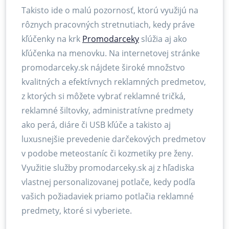
Takisto ide o malú pozornosť, ktorú využijú na
rôznych pracovných stretnutiach, kedy práve
kľúčenky na krk
Promodarceky
slúžia aj ako
kľúčenka na menovku. Na internetovej stránke
promodarceky.sk nájdete široké množstvo
kvalitných a efektívnych reklamných predmetov,
z ktorých si môžete vybrať reklamné tričká,
reklamné šiltovky, administratívne predmety
ako perá, diáre či USB kľúče a takisto aj
luxusnejšie prevedenie darčekových predmetov
v podobe meteostaníc či kozmetiky pre ženy.
Využitie služby promodarceky.sk aj z hľadiska
vlastnej personalizovanej potlače, kedy podľa
vašich požiadaviek priamo potlačia reklamné
predmety, ktoré si vyberiete.