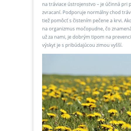
na tráviace ústrojenstvo – je účinná pri 
zvracaní. Podporuje normálny chod tráv
tiež pomôcť s čistením pečene a krvi. Ak
na organizmus močopudne, čo znamená ž
už za nami, je dobrým tipom na preven
výskyt je s pribúdajúcou zimou vyšší.