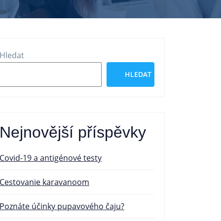
Hledat
HLEDAT
Nejnovější příspěvky
Covid-19 a antigénové testy
Cestovanie karavanoom
Poznáte účinky pupavového čaju?