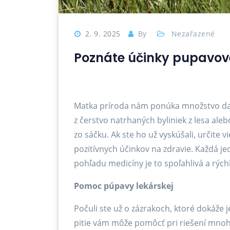
2. 9. 2025
By
Nezařazené
Poznáte účinky pupavov
Matka príroda nám ponúka množstvo daro
z čerstvo natrhaných byliniek z lesa aleb
zo sáčku. Ak ste ho už vyskúšali, určite 
pozitívnych účinkov na zdravie. Každá je
pohľadu medicíny je to spoľahlivá a r
Pomoc púpavy lekárskej
Počuli ste už o zázrakoch, ktoré dokáže j
pitie vám môže pomôcť pri riešení mnoh