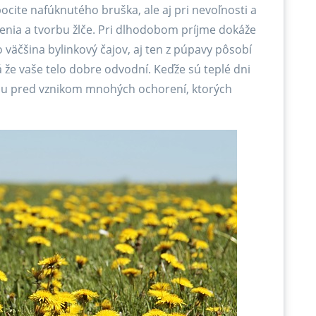
pocite nafúknutého bruška, ale aj pri nevoľnosti a
enia a tvorbu žlče. Pri dlhodobom príjme dokáže
o väčšina bylinkový čajov, aj ten z púpavy pôsobí
e vaše telo dobre odvodní. Keďže sú teplé dni
ciu pred vznikom mnohých ochorení, ktorých