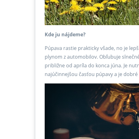
Kde ju nájdeme?
Púpava rastie prakticky všade, no je lepš
plynom z automobilov. Obľubuje slnečné 
približne od apríla do konca júna. Je nutn
najúčinnejšou časťou púpavy a je dobré h