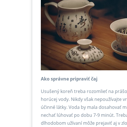
Ako správne pripraviť čaj
Usušený koreň treba rozomlieť na prášok 
horúcej vody. Nikdy však nepoužívajte vr
účinné látky. Voda by mala dosahovať ma
nechať lúhovať po dobu 7-9 minút. Treba 
dlhodobom užívaní môže prejaviť aj v zlom