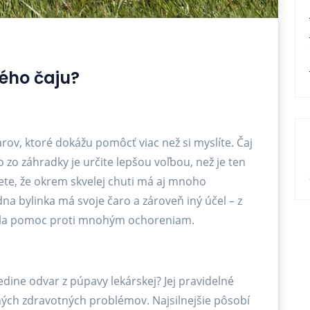
ého čaju?
v, ktoré dokážu pomôcť viac než si myslíte. Čaj
o zo záhradky je určite lepšou voľbou, než je ten
viete, že okrem skvelej chuti má aj mnoho
dna bylinka má svoje čaro a zároveň iný účel – z
ýchla pomoc proti mnohým ochoreniam.
edine odvar z púpavy lekárskej? Jej pravidelné
ých zdravotných problémov. Najsilnejšie pôsobí