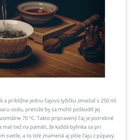
a približne jednu čajovú lyžičku zmiešať s 250 ml
iacu vodu, pretože by sa mohli poškodiť jej
ximálne 70 °C. Takto pripravený čaj je potrebné
mať tiež na pamäti, že každá bylinka sa pri
 svetle, a to isté znamená aj pitie čaju z púpavy.