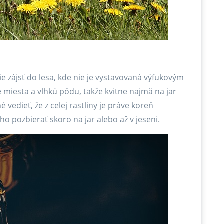
ie zájsť do lesa, kde nie je vystavovaná výfukovým
miesta a vlhkú pôdu, takže kvitne najmä na jar
é vedieť, že z celej rastliny je práve koreň
o pozbierať skoro na jar alebo až v jeseni.