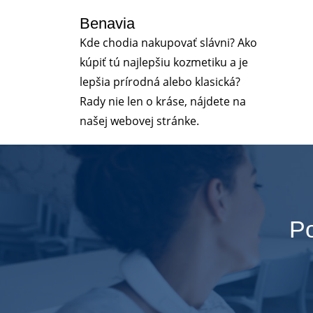
Skip
Benavia
to
Kde chodia nakupovať slávni? Ako
content
kúpiť tú najlepšiu kozmetiku a je
lepšia prírodná alebo klasická?
Rady nie len o kráse, nájdete na
našej webovej stránke.
Po