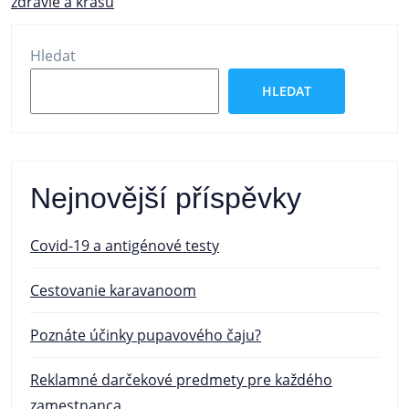
zdravie a krásu
pro
příspěvek
Hledat
HLEDAT
Nejnovější příspěvky
Covid-19 a antigénové testy
Cestovanie karavanoom
Poznáte účinky pupavového čaju?
Reklamné darčekové predmety pre každého
zamestnanca