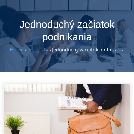
Skip
to
content
Jednoduchý začiatok
podnikania
Home
›
Produkty
›
Jednoduchý začiatok podnikania