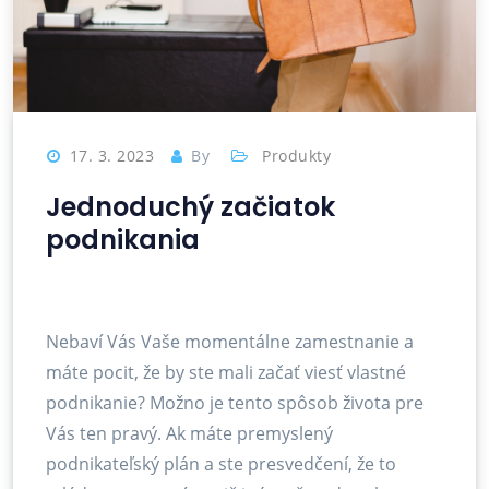
17. 3. 2023
By
Produkty
Jednoduchý začiatok
podnikania
Nebaví Vás Vaše momentálne zamestnanie a
máte pocit, že by ste mali začať viesť vlastné
podnikanie? Možno je tento spôsob života pre
Vás ten pravý. Ak máte premyslený
podnikateľský plán a ste presvedčení, že to