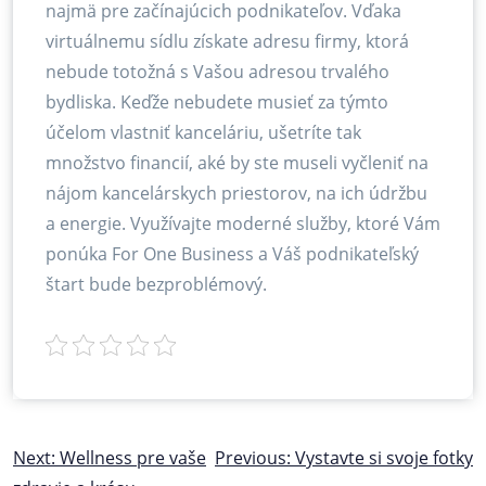
najmä pre začínajúcich podnikateľov. Vďaka
virtuálnemu sídlu získate adresu firmy, ktorá
nebude totožná s Vašou adresou trvalého
bydliska. Keďže nebudete musieť za týmto
účelom vlastniť kanceláriu, ušetríte tak
množstvo financií, aké by ste museli vyčleniť na
nájom kancelárskych priestorov, na ich údržbu
a energie. Využívajte moderné služby, ktoré Vám
ponúka For One Business a Váš podnikateľský
štart bude bezproblémový.
Navigace
Next:
Wellness pre vaše
Previous:
Vystavte si svoje fotky